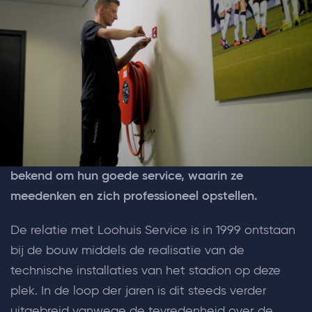
Alle ervaringen
“Loohuis reageert altijd
snel bij een storing”
De ervaring van Heracles Almelo
"Al jarenlang zijn we klant bij Loohuis Service, en
dit naar volle tevredenheid. Loohuis staat bij ons
bekend om hun goede service, waarin ze
meedenken en zich professioneel opstellen.
De relatie met Loohuis Service is in 1999 ontstaan
bij de bouw middels de realisatie van de
technische installaties van het stadion op deze
plek. In de loop der jaren is dit steeds verder
uitgebreid vanwege de tevredenheid over de