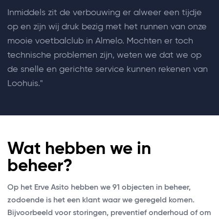
Inmiddels zit de verbouwing er alweer een tijdje
op en zijn wij druk bezig met het runnen van onze
mooie voetbalclub in Almelo. Mochten er toch
technische problemen zijn, weten we dat we op
de snelle en gerichte service kunnen rekenen van
Loohuis."
Wat hebben we in
beheer?
Op het Erve Asito hebben we 91 objecten in beheer,
zodoende is het een klant waar we geregeld komen.
Bijvoorbeeld voor storingen, preventief onderhoud of om