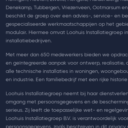
Denekamp, Tubbergen, Vriezenveen, Ootmarsum en 
beschikt de groep over een advies-, service- en bev
gespecialiseerde werkmaatschappijen op het gebi
modulair. Hiermee omvat Loohuis Installatiegroep in
installatiebedrijven.
Met meer dan 650 medewerkers bieden we opdrach
en geïntegreerde aanpak voor ontwerp, realisatie
alle technische installaties in woningen, woongebouw
en industrie. Een familiebedrijf met een rijke histori
Loohuis Installatiegroep neemt bij haar dienstverle
omgang met persoonsgegevens en de beschermin
serieus. Zij leeft de toepasselijke wet- en regelgev
Loohuis Installatiegroep B.V. is verantwoordelijk vo
persoonsgegevens, zoals beschreven in dit privacy 