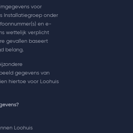
uimgegevens voor
s Installatiegroep onder
efoonnummer(s) en e-
s wettelijk verplicht
re gevallen baseert
gd belang.
bijzondere
orbeeld gegevens van
ien hiertoe voor Loohuis
egevens?
innen Loohuis