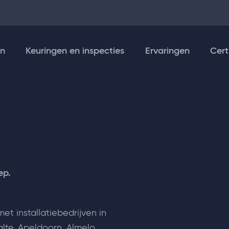
en
Keuringen en inspecties
Ervaringen
Cert
ep.
met installatiebedrijven in
lte, Apeldoorn, Almelo,