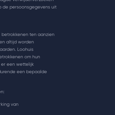
ep de persoonsgegevens uit
n betrokkenen ten aanzien
n altijd worden
aarden. Loohuis
 betrokkenen om hun
 er een wettelijk
edurende een bepaalde
n:
rking van