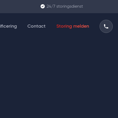
24/7 storingsdienst
Meer Jaren Onderhoud Begroting
Periodiek onderhoud
ificering
Contact
Storing melden
Installatie keuringen & inspecties
Afstandsbeheer van uw installaties