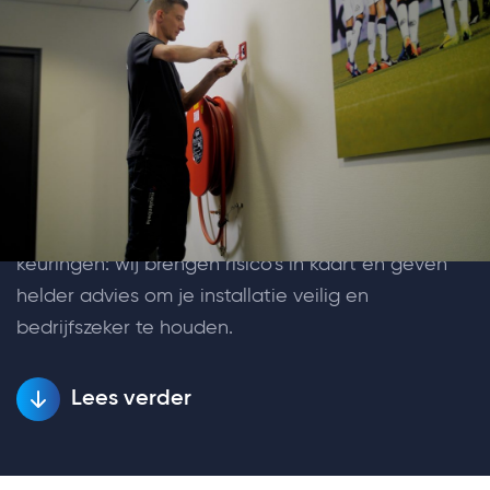
Keuringen en inspecties
Veilige en betrouwbare installaties beginnen met
een goede controle. Met onze keuringen en
inspecties zorgen we ervoor dat
elektrotechnische installaties voldoen aan de
geldende normen en veilig gebruikt kunnen
worden. Van periodieke inspecties tot uitgebreide
keuringen: wij brengen risico’s in kaart en geven
helder advies om je installatie veilig en
bedrijfszeker te houden.
Lees verder