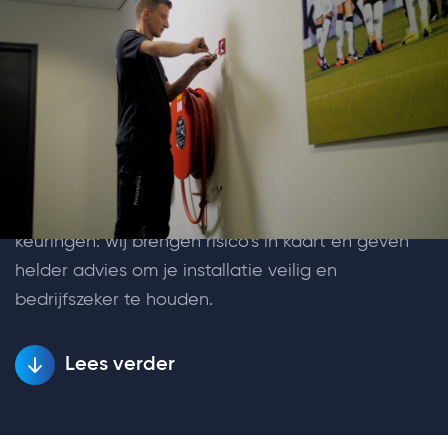
Keuringen en inspecties
Veilige en betrouwbare installaties beginnen met
een goede controle. Met onze keuringen en
inspecties zorgen we ervoor dat
elektrotechnische installaties voldoen aan de
geldende normen en veilig gebruikt kunnen
worden. Van periodieke inspecties tot uitgebreide
keuringen: wij brengen risico’s in kaart en geven
helder advies om je installatie veilig en
bedrijfszeker te houden.
Lees verder